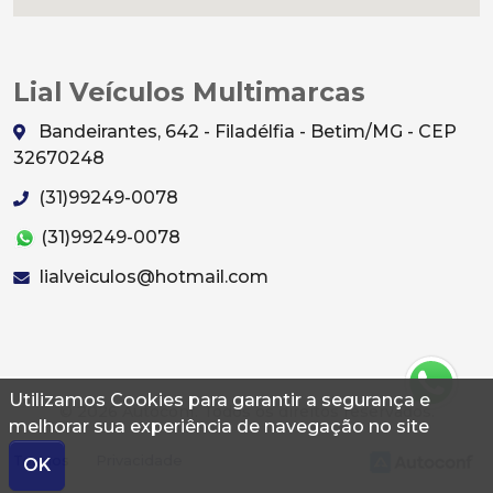
Lial Veículos Multimarcas
Bandeirantes, 642 - Filadélfia - Betim/MG - CEP
32670248
(31)99249-0078
(31)99249-0078
lialveiculos@hotmail.com
Utilizamos Cookies para garantir a segurança e
© 2026 Autoconf. Todos os direitos reservados.
melhorar sua experiência de navegação no site
Termos
Privacidade
OK