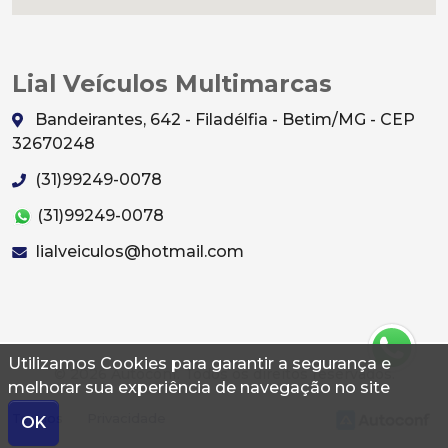
Lial Veículos Multimarcas
Bandeirantes, 642 - Filadélfia - Betim/MG - CEP
32670248
(31)99249-0078
(31)99249-0078
lialveiculos@hotmail.com
Utilizamos Cookies para garantir a segurança e
© 2026 Autoconf. Todos os direitos reservados.
melhorar sua experiência de navegação no site
Termos
Privacidade
OK