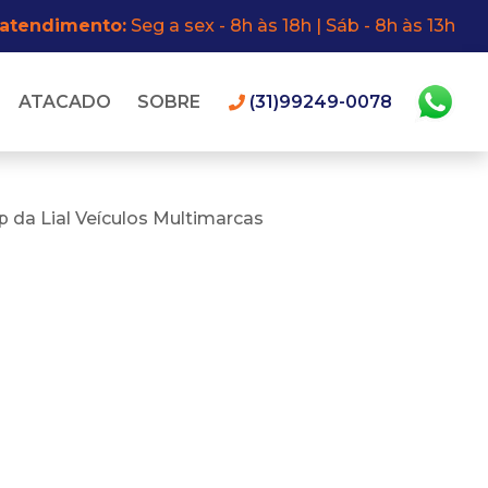
 atendimento:
Seg a sex - 8h às 18h | Sáb - 8h às 13h
ATACADO
SOBRE
(31)99249-0078
 da Lial Veículos Multimarcas