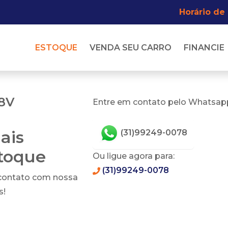
Horário de
ESTOQUE
VENDA SEU CARRO
FINANCIE
 8V
Entre em contato pelo Whatsapp
ais
(31)99249-0078
stoque
Ou ligue agora para:
(31)99249-0078
 contato com nossa
s!