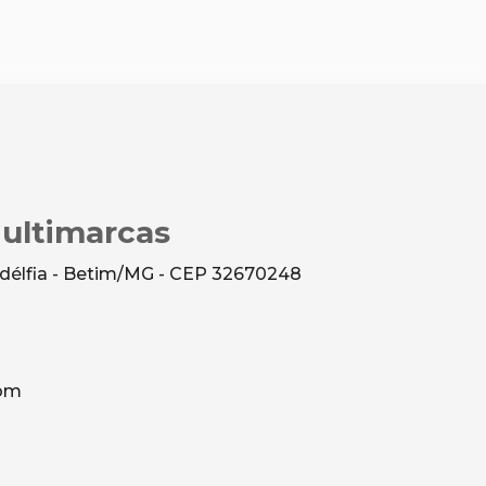
Multimarcas
ladélfia - Betim/MG - CEP 32670248
com