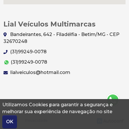
Lial Veículos Multimarcas
Bandeirantes, 642 - Filadélfia - Betim/MG - CEP
32670248
(31)99249-0078
(31)99249-0078
lialveiculos@hotmail.com
Utilizamos Cookies para garantir a segurança e
© 2026 Autoconf. Todos os direitos reservados.
melhorar sua experiência de navegação no site
Termos
Privacidade
OK