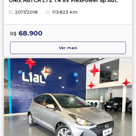
ONIX HATCH LTZ 1.4 8V FlexPower 5p Aut.
2017/2018
113.823 km
68.900
R$
Ver mais