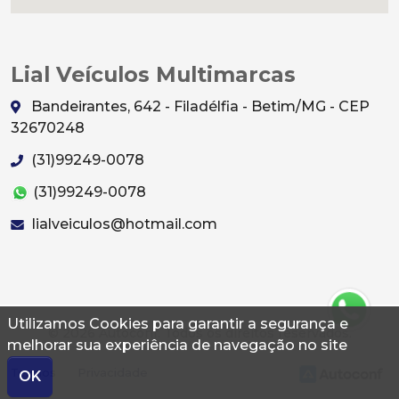
Lial Veículos Multimarcas
Bandeirantes, 642 - Filadélfia - Betim/MG - CEP
32670248
(31)99249-0078
(31)99249-0078
lialveiculos@hotmail.com
Utilizamos Cookies para garantir a segurança e
© 2026 Autoconf. Todos os direitos reservados.
melhorar sua experiência de navegação no site
Termos
Privacidade
OK