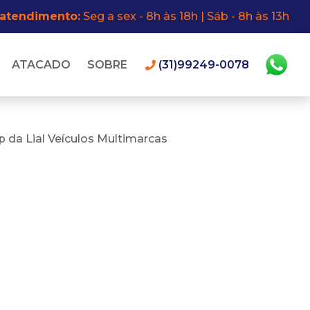
 atendimento:
Seg a sex - 8h às 18h | Sáb - 8h às 13h
ATACADO
SOBRE
(31)99249-0078
 da Lial Veículos Multimarcas