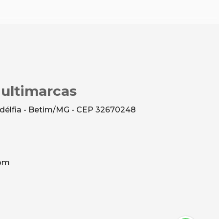
Multimarcas
ladélfia - Betim/MG - CEP 32670248
com