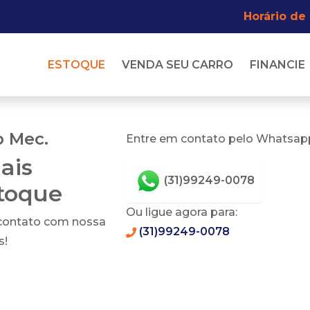
Horário de
ESTOQUE
VENDA SEU CARRO
FINANCIE
p Mec.
Entre em contato pelo Whatsapp
ais
(31)99249-0078
stoque
Ou ligue agora para:
 contato com nossa
(31)99249-0078
s!