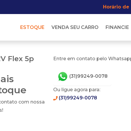
Horário de
ESTOQUE
VENDA SEU CARRO
FINANCIE
V Flex 5p
Entre em contato pelo Whatsapp
ais
(31)99249-0078
stoque
Ou ligue agora para:
(31)99249-0078
 contato com nossa
s!