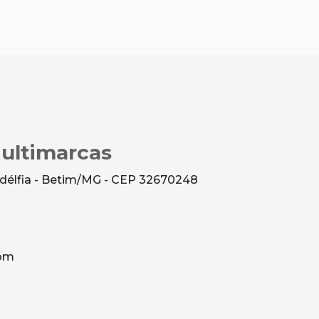
Multimarcas
ladélfia - Betim/MG - CEP 32670248
com