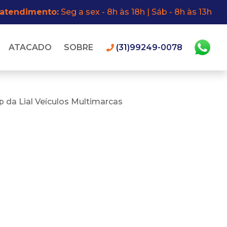
 atendimento:
Seg a sex - 8h às 18h | Sáb - 8h às 13h
ATACADO
SOBRE
(31)99249-0078
 da Lial Veículos Multimarcas