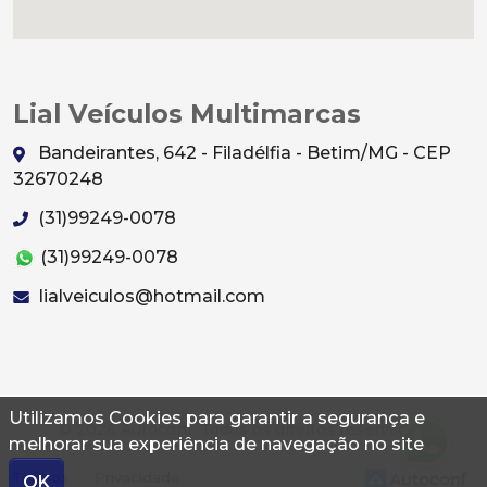
Lial Veículos Multimarcas
Bandeirantes, 642 - Filadélfia - Betim/MG - CEP
32670248
(31)99249-0078
(31)99249-0078
lialveiculos@hotmail.com
Utilizamos Cookies para garantir a segurança e
© 2026 Autoconf. Todos os direitos reservados.
melhorar sua experiência de navegação no site
Termos
Privacidade
OK