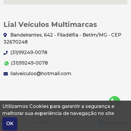
Lial Veículos Multimarcas
Bandeirantes, 642 - Filadélfia - Betim/MG - CEP
32670248
(31)99249-0078
(31)99249-0078
lialveiculos@hotmail.com
Utilizamos Cookies para garantir a segurança e
© 2026 Autoconf. Todos os direitos reservados.
melhorar sua experiência de navegação no site
Termos
Privacidade
OK