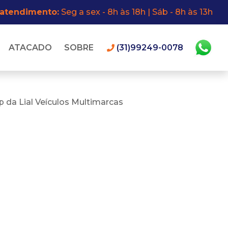
 atendimento:
Seg a sex - 8h às 18h | Sáb - 8h às 13h
ATACADO
SOBRE
(31)99249-0078
 da Lial Veículos Multimarcas