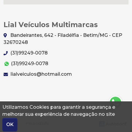
Lial Veículos Multimarcas
Bandeirantes, 642 - Filadélfia - Betim/MG - CEP
32670248
(31)99249-0078
(31)99249-0078
lialveiculos@hotmail.com
Utilizamos Cookies para garantir a segurança e
© 2026 Autoconf. Todos os direitos reservados.
melhorar sua experiência de navegação no site
Termos
Privacidade
OK