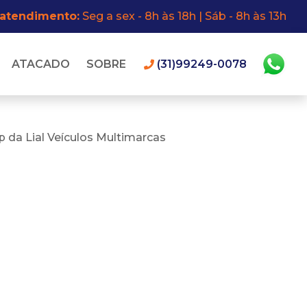
 atendimento:
Seg a sex - 8h às 18h | Sáb - 8h às 13h
ATACADO
SOBRE
(31)99249-0078
 da Lial Veículos Multimarcas