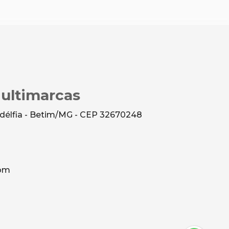
Multimarcas
ladélfia - Betim/MG - CEP 32670248
com