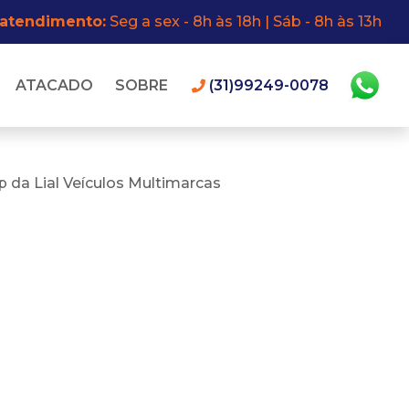
 atendimento:
Seg a sex - 8h às 18h | Sáb - 8h às 13h
ATACADO
SOBRE
(31)99249-0078
 da Lial Veículos Multimarcas