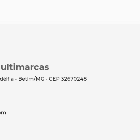
Multimarcas
ladélfia - Betim/MG - CEP 32670248
com