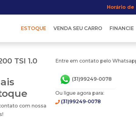
Horário de
ESTOQUE
VENDA SEU CARRO
FINANCIE
00 TSI 1.0
Entre em contato pelo Whatsapp
ais
(31)99249-0078
stoque
Ou ligue agora para:
(31)99249-0078
 contato com nossa
s!