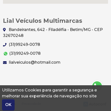
Lial Veículos Multimarcas
Bandeirantes, 642 - Filadélfia - Betim/MG - CEP
32670248
(31)99249-0078
(31)99249-0078
lialveiculos@hotmail.com
Utilizamos Cookies para garantir a segurança e
© 2026 Autoconf. Todos os direitos reservados.
melhorar sua experiência de navegação no site
Termos
Privacidade
OK