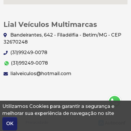
Lial Veículos Multimarcas
Bandeirantes, 642 - Filadélfia - Betim/MG - CEP
32670248
(31)99249-0078
(31)99249-0078
lialveiculos@hotmail.com
Utilizamos Cookies para garantir a segurança e
© 2026 Autoconf. Todos os direitos reservados.
melhorar sua experiência de navegação no site
Termos
Privacidade
OK