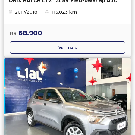
ONIX HATCH LTZ 1.4 8V FlexPower 5p Aut.
2017/2018
113.823 km
68.900
R$
Ver mais