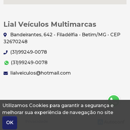
Lial Veículos Multimarcas
Bandeirantes, 642 - Filadélfia - Betim/MG - CEP
32670248
(31)99249-0078
(31)99249-0078
lialveiculos@hotmail.com
Utilizamos Cookies para garantir a segurança e
© 2026 Autoconf. Todos os direitos reservados.
melhorar sua experiência de navegação no site
Termos
Privacidade
OK