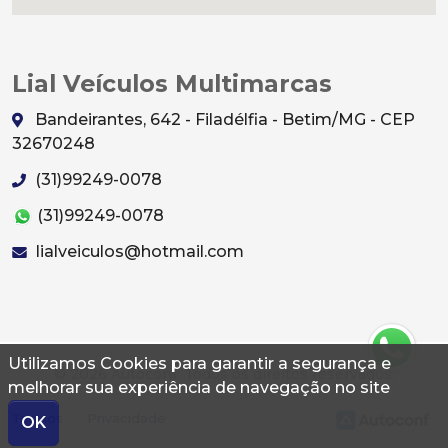
Lial Veículos Multimarcas
Bandeirantes, 642 - Filadélfia - Betim/MG - CEP
32670248
(31)99249-0078
(31)99249-0078
lialveiculos@hotmail.com
Utilizamos Cookies para garantir a segurança e
© 2026 Autoconf. Todos os direitos reservados.
melhorar sua experiência de navegação no site
Termos
Privacidade
OK