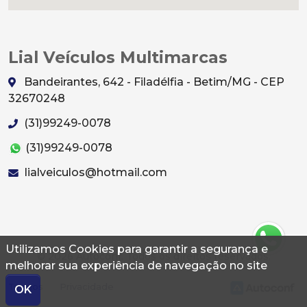
Lial Veículos Multimarcas
Bandeirantes, 642 - Filadélfia - Betim/MG - CEP
32670248
(31)99249-0078
(31)99249-0078
lialveiculos@hotmail.com
Utilizamos Cookies para garantir a segurança e
© 2026 Autoconf. Todos os direitos reservados.
melhorar sua experiência de navegação no site
Termos
Privacidade
OK