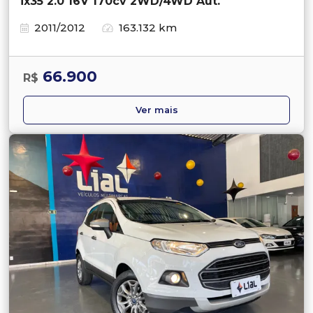
ix35 2.0 16V 170cv 2WD/4WD Aut.
2011/2012
163.132 km
66.900
R$
Ver mais