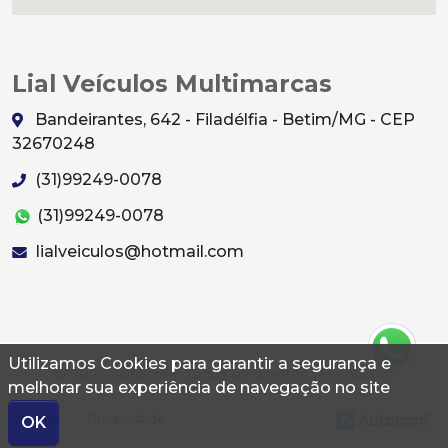
Lial Veículos Multimarcas
Bandeirantes, 642 - Filadélfia - Betim/MG - CEP
32670248
(31)99249-0078
(31)99249-0078
lialveiculos@hotmail.com
Utilizamos Cookies para garantir a segurança e
© 2026 Autoconf. Todos os direitos reservados.
melhorar sua experiência de navegação no site
Termos
Privacidade
OK