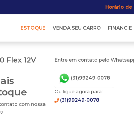
Horário de
ESTOQUE
VENDA SEU CARRO
FINANCIE
0 Flex 12V
Entre em contato pelo Whatsapp
ais
(31)99249-0078
stoque
Ou ligue agora para:
(31)99249-0078
 contato com nossa
s!