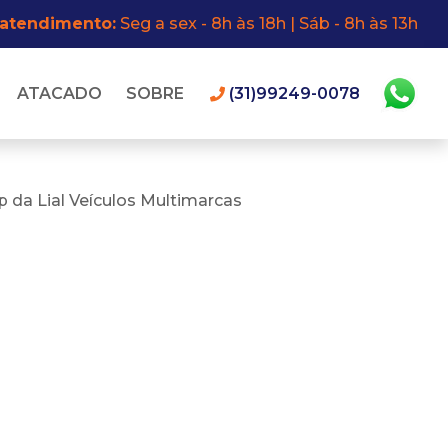
 atendimento:
Seg a sex - 8h às 18h | Sáb - 8h às 13h
ATACADO
SOBRE
(31)99249-0078
 da Lial Veículos Multimarcas