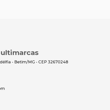
Multimarcas
ladélfia - Betim/MG - CEP 32670248
com