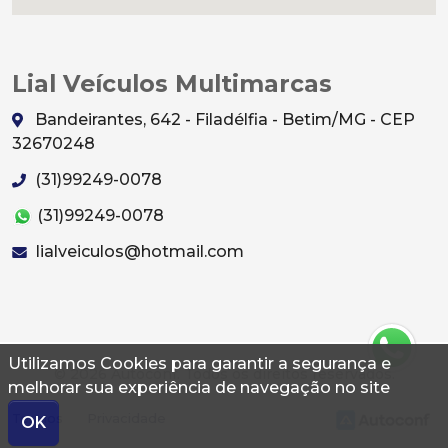
Lial Veículos Multimarcas
Bandeirantes, 642 - Filadélfia - Betim/MG - CEP
32670248
(31)99249-0078
(31)99249-0078
lialveiculos@hotmail.com
Utilizamos Cookies para garantir a segurança e
© 2026 Autoconf. Todos os direitos reservados.
melhorar sua experiência de navegação no site
Termos
Privacidade
OK