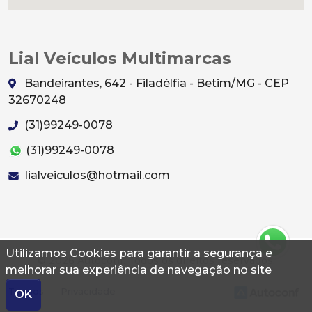
Lial Veículos Multimarcas
Bandeirantes, 642 - Filadélfia - Betim/MG - CEP
32670248
(31)99249-0078
(31)99249-0078
lialveiculos@hotmail.com
Utilizamos Cookies para garantir a segurança e
© 2026 Autoconf. Todos os direitos reservados.
melhorar sua experiência de navegação no site
Termos
Privacidade
OK