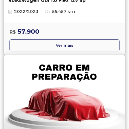
VolksWagen Gol 1.0 Flex 12V 5p
2022/2023
55.457 km
57.900
R$
Ver mais