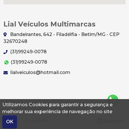
Lial Veículos Multimarcas
Bandeirantes, 642 - Filadélfia - Betim/MG - CEP
32670248
(31)99249-0078
(31)99249-0078
lialveiculos@hotmail.com
Utilizamos Cookies para garantir a segurança e
© 2026 Autoconf. Todos os direitos reservados.
melhorar sua experiência de navegação no site
Termos
Privacidade
OK