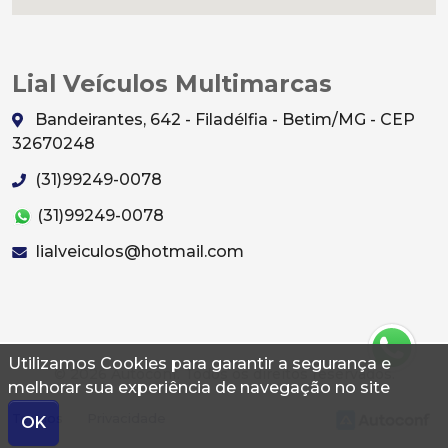
Lial Veículos Multimarcas
Bandeirantes, 642 - Filadélfia - Betim/MG - CEP
32670248
(31)99249-0078
(31)99249-0078
lialveiculos@hotmail.com
Utilizamos Cookies para garantir a segurança e
© 2026 Autoconf. Todos os direitos reservados.
melhorar sua experiência de navegação no site
Termos
Privacidade
OK