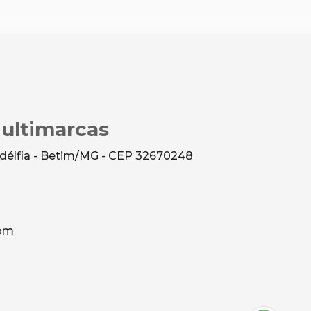
Multimarcas
ladélfia - Betim/MG - CEP 32670248
com