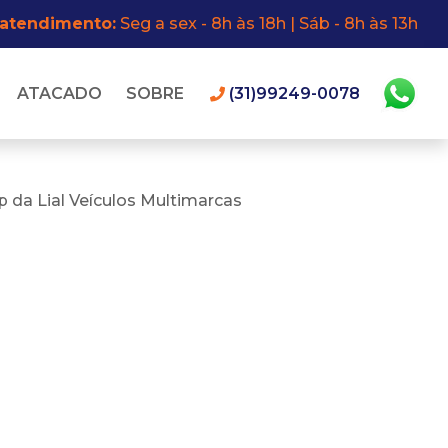
 atendimento:
Seg a sex - 8h às 18h | Sáb - 8h às 13h
ATACADO
SOBRE
(31)99249-0078
 da Lial Veículos Multimarcas