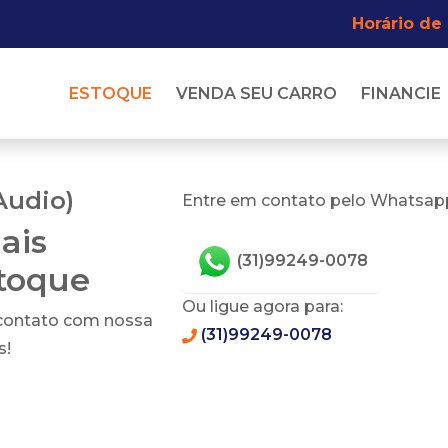
Horário de
ESTOQUE
VENDA SEU CARRO
FINANCIE
Audio)
Entre em contato pelo Whatsapp
ais
(31)99249-0078
stoque
Ou ligue agora para:
 contato com nossa
(31)99249-0078
s!