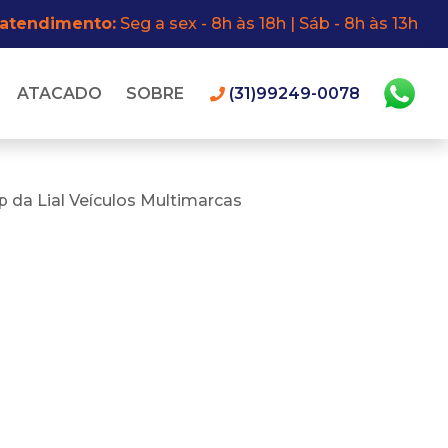
 atendimento:
Seg a sex - 8h às 18h | Sáb - 8h às 13h
ATACADO
SOBRE
(31)99249-0078
 da Lial Veículos Multimarcas