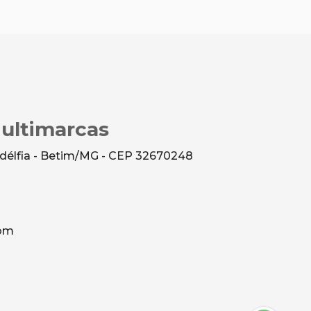
Multimarcas
ladélfia - Betim/MG - CEP 32670248
com