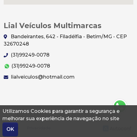
Lial Veículos Multimarcas
Bandeirantes, 642 - Filadélfia - Betim/MG - CEP
32670248
(31)99249-0078
(31)99249-0078
lialveiculos@hotmail.com
Utilizamos Cookies para garantir a segurança e
© 2026 Autoconf. Todos os direitos reservados.
melhorar sua experiência de navegação no site
Termos
Privacidade
OK