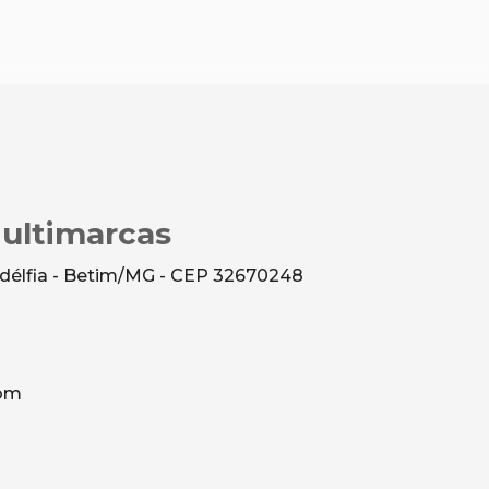
Multimarcas
ladélfia - Betim/MG - CEP 32670248
com