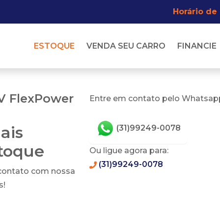
Horário de
ESTOQUE
VENDA SEU CARRO
FINANCIE
8V FlexPower
Entre em contato pelo Whatsapp
ais
(31)99249-0078
stoque
Ou ligue agora para:
(31)99249-0078
 contato com nossa
s!