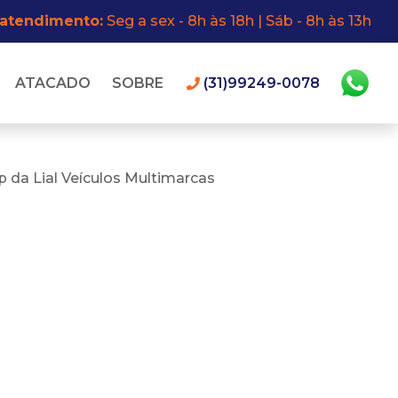
 atendimento:
Seg a sex - 8h às 18h | Sáb - 8h às 13h
ATACADO
SOBRE
(31)99249-0078
 da Lial Veículos Multimarcas