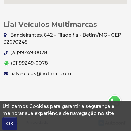
Lial Veículos Multimarcas
Bandeirantes, 642 - Filadélfia - Betim/MG - CEP
32670248
(31)99249-0078
(31)99249-0078
lialveiculos@hotmail.com
Utilizamos Cookies para garantir a segurança e
© 2026 Autoconf. Todos os direitos reservados.
melhorar sua experiência de navegação no site
Termos
Privacidade
OK