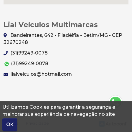
Lial Veículos Multimarcas
Bandeirantes, 642 - Filadélfia - Betim/MG - CEP
32670248
(31)99249-0078
(31)99249-0078
lialveiculos@hotmail.com
Utilizamos Cookies para garantir a segurança e
© 2026 Autoconf. Todos os direitos reservados.
melhorar sua experiência de navegação no site
Termos
Privacidade
OK