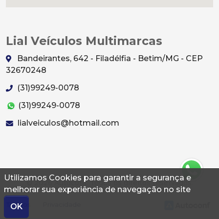
Lial Veículos Multimarcas
Bandeirantes, 642 - Filadélfia - Betim/MG - CEP
32670248
(31)99249-0078
(31)99249-0078
lialveiculos@hotmail.com
Utilizamos Cookies para garantir a segurança e
© 2026 Autoconf. Todos os direitos reservados.
melhorar sua experiência de navegação no site
Termos
Privacidade
OK