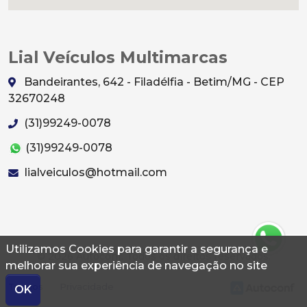
Lial Veículos Multimarcas
Bandeirantes, 642 - Filadélfia - Betim/MG - CEP
32670248
(31)99249-0078
(31)99249-0078
lialveiculos@hotmail.com
Utilizamos Cookies para garantir a segurança e
© 2026 Autoconf. Todos os direitos reservados.
melhorar sua experiência de navegação no site
Termos
Privacidade
OK