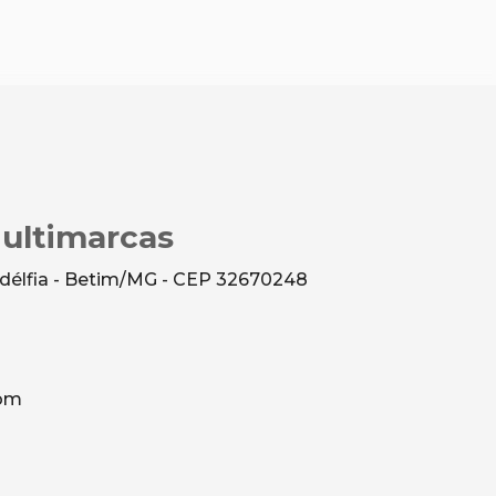
Multimarcas
ladélfia - Betim/MG - CEP 32670248
com