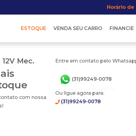
Horário de
ESTOQUE
VENDA SEU CARRO
FINANCIE
 12V Mec.
Entre em contato pelo Whatsapp
ais
(31)99249-0078
stoque
Ou ligue agora para:
 contato com nossa
(31)99249-0078
s!