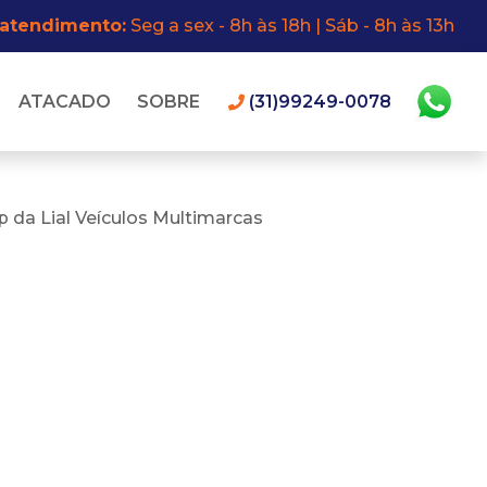
 atendimento:
Seg a sex - 8h às 18h | Sáb - 8h às 13h
ATACADO
SOBRE
(31)99249-0078
 da Lial Veículos Multimarcas