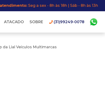
 atendimento:
Seg a sex - 8h às 18h | Sáb - 8h às 13h
ATACADO
SOBRE
(31)99249-0078
 da Lial Veículos Multimarcas