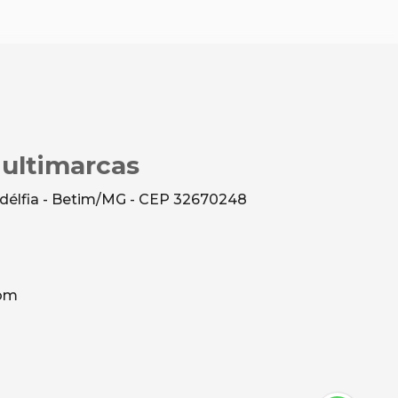
Multimarcas
ladélfia - Betim/MG - CEP 32670248
com