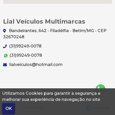
Lial Veículos Multimarcas
Bandeirantes, 642 - Filadélfia - Betim/MG - CEP
32670248
(31)99249-0078
(31)99249-0078
lialveiculos@hotmail.com
Utilizamos Cookies para garantir a segurança e
© 2026 Autoconf. Todos os direitos reservados.
melhorar sua experiência de navegação no site
Termos
Privacidade
OK