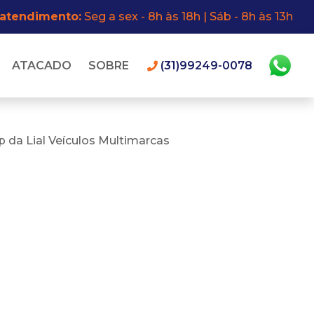
 atendimento:
Seg a sex - 8h às 18h | Sáb - 8h às 13h
ATACADO
SOBRE
(31)99249-0078
 da Lial Veículos Multimarcas