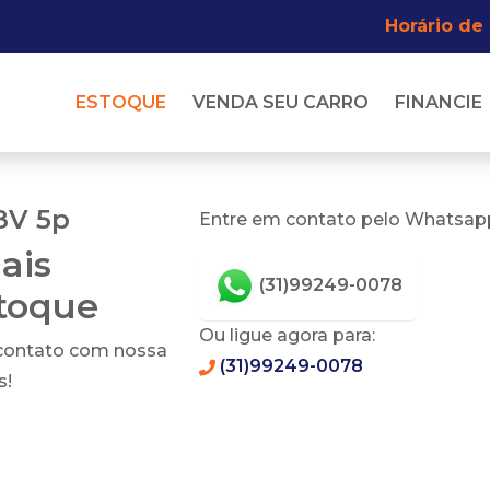
Horário de
ESTOQUE
VENDA SEU CARRO
FINANCIE
 8V 5p
Entre em contato pelo Whatsapp
ais
(31)99249-0078
stoque
Ou ligue agora para:
 contato com nossa
(31)99249-0078
s!