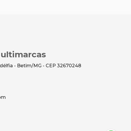
Multimarcas
ladélfia - Betim/MG - CEP 32670248
com