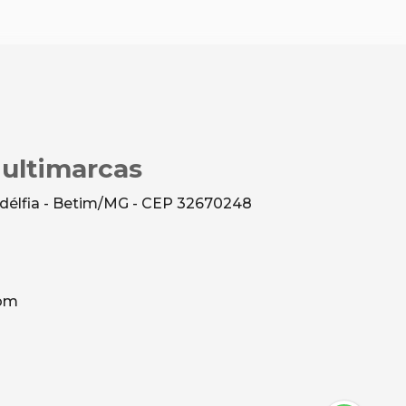
Multimarcas
ladélfia - Betim/MG - CEP 32670248
com