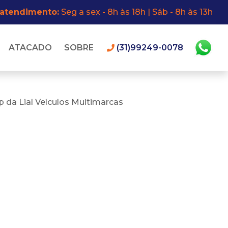
 atendimento:
Seg a sex - 8h às 18h | Sáb - 8h às 13h
ATACADO
SOBRE
(31)99249-0078
 da Lial Veículos Multimarcas