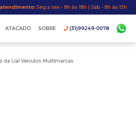
 atendimento:
Seg a sex - 8h às 18h | Sáb - 8h às 13h
ATACADO
SOBRE
(31)99249-0078
 da Lial Veículos Multimarcas