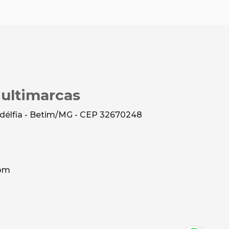
Multimarcas
ladélfia - Betim/MG - CEP 32670248
com