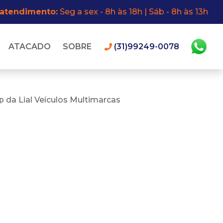
 atendimento:
Seg a sex - 8h às 18h | Sáb - 8h às 13h
ATACADO
SOBRE
(31)99249-0078
 da Lial Veículos Multimarcas