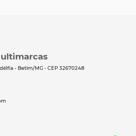
Multimarcas
ladélfia - Betim/MG - CEP 32670248
com