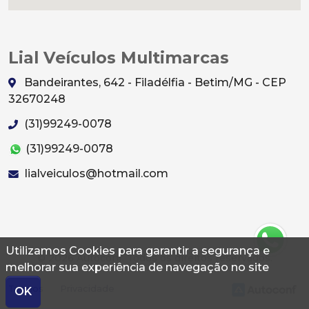
Lial Veículos Multimarcas
Bandeirantes, 642 - Filadélfia - Betim/MG - CEP
32670248
(31)99249-0078
(31)99249-0078
lialveiculos@hotmail.com
Utilizamos Cookies para garantir a segurança e
© 2026 Autoconf. Todos os direitos reservados.
melhorar sua experiência de navegação no site
Termos
Privacidade
OK