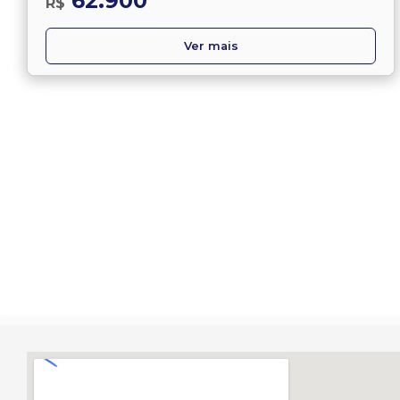
62.900
R$
Ver mais