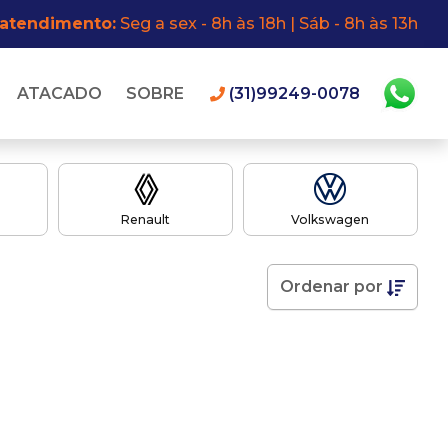
 atendimento:
Seg a sex - 8h às 18h | Sáb - 8h às 13h
ATACADO
SOBRE
(31)99249-0078
Renault
Volkswagen
Ordenar
por