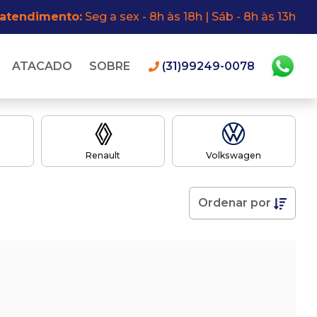
 atendimento:
Seg a sex - 8h às 18h | Sáb - 8h às 13h
ATACADO
SOBRE
(31)99249-0078
Renault
Volkswagen
Ordenar
por