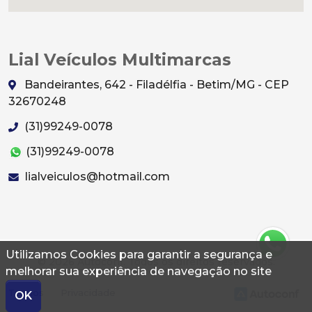
Lial Veículos Multimarcas
Bandeirantes, 642 - Filadélfia - Betim/MG - CEP
32670248
(31)99249-0078
(31)99249-0078
lialveiculos@hotmail.com
Utilizamos Cookies para garantir a segurança e
© 2026 Autoconf. Todos os direitos reservados.
melhorar sua experiência de navegação no site
Termos
Privacidade
OK