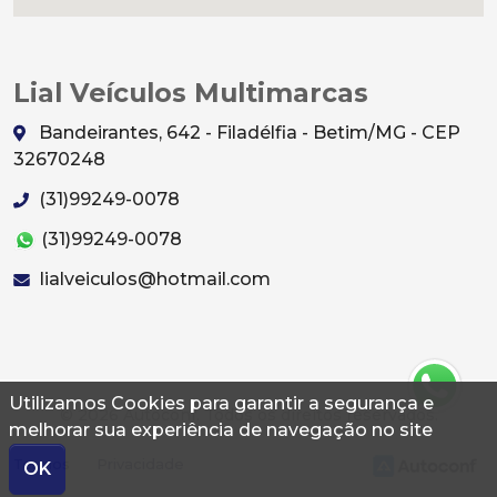
Lial Veículos Multimarcas
Bandeirantes, 642 - Filadélfia - Betim/MG - CEP
32670248
(31)99249-0078
(31)99249-0078
lialveiculos@hotmail.com
Utilizamos Cookies para garantir a segurança e
© 2026 Autoconf. Todos os direitos reservados.
melhorar sua experiência de navegação no site
Termos
Privacidade
OK