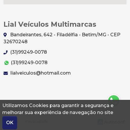
Lial Veículos Multimarcas
Bandeirantes, 642 - Filadélfia - Betim/MG - CEP
32670248
(31)99249-0078
(31)99249-0078
lialveiculos@hotmail.com
Utilizamos Cookies para garantir a segurança e
© 2026 Autoconf. Todos os direitos reservados.
melhorar sua experiência de navegação no site
Termos
Privacidade
OK