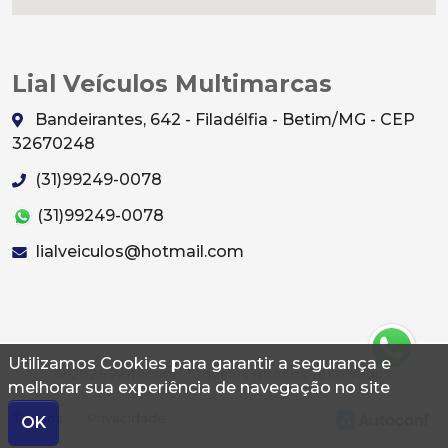
Lial Veículos Multimarcas
Bandeirantes, 642 - Filadélfia - Betim/MG - CEP
32670248
(31)99249-0078
(31)99249-0078
lialveiculos@hotmail.com
Utilizamos Cookies para garantir a segurança e
© 2026 Autoconf. Todos os direitos reservados.
melhorar sua experiência de navegação no site
Termos
Privacidade
OK