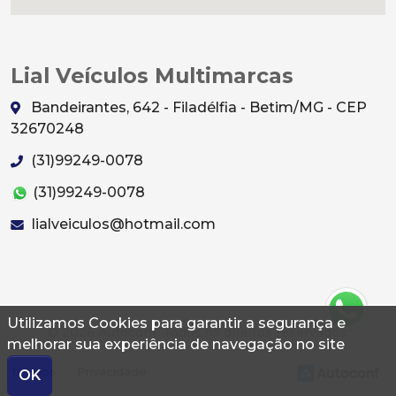
Lial Veículos Multimarcas
Bandeirantes, 642 - Filadélfia - Betim/MG - CEP
32670248
(31)99249-0078
(31)99249-0078
lialveiculos@hotmail.com
Utilizamos Cookies para garantir a segurança e
© 2026 Autoconf. Todos os direitos reservados.
melhorar sua experiência de navegação no site
Termos
Privacidade
OK