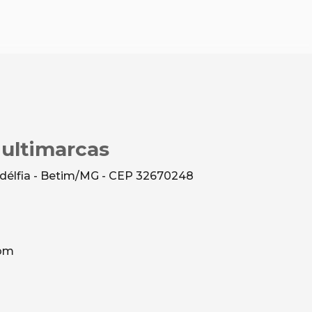
Multimarcas
ladélfia - Betim/MG - CEP 32670248
com