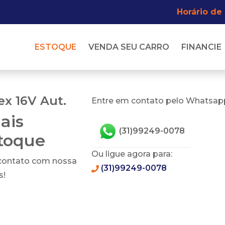
Horário de
ESTOQUE
VENDA SEU CARRO
FINANCIE
ex 16V Aut.
Entre em contato pelo Whatsapp
ais
(31)99249-0078
stoque
Ou ligue agora para:
 contato com nossa
(31)99249-0078
s!