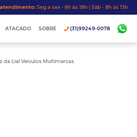
 atendimento:
Seg a sex - 8h às 18h | Sáb - 8h às 13h
ATACADO
SOBRE
(31)99249-0078
 da Lial Veículos Multimarcas