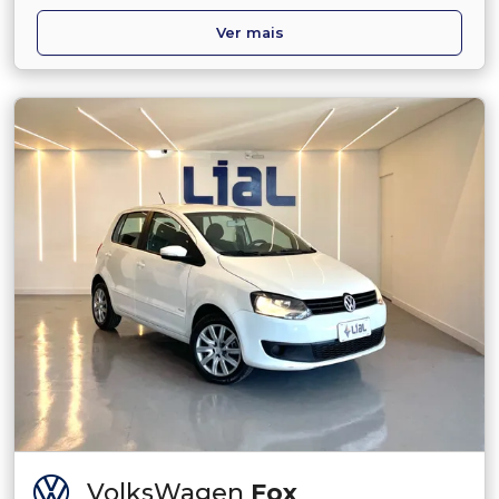
Ver mais
VolksWagen
Fox