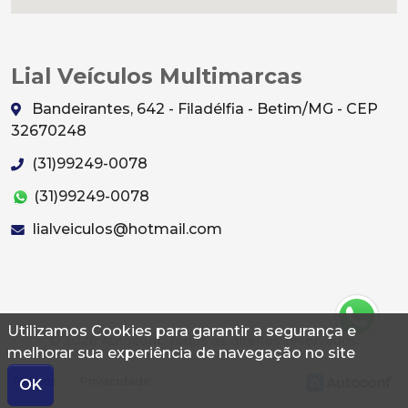
Lial Veículos Multimarcas
Bandeirantes, 642 - Filadélfia - Betim/MG - CEP
32670248
(31)99249-0078
(31)99249-0078
lialveiculos@hotmail.com
Utilizamos Cookies para garantir a segurança e
© 2026 Autoconf. Todos os direitos reservados.
melhorar sua experiência de navegação no site
Termos
Privacidade
OK